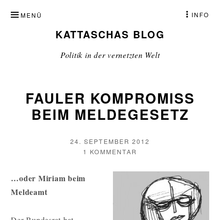
ZUM
INFO
MENÜ
INHALT
KATTASCHAS BLOG
SPRINGEN
Politik in der vernetzten Welt
FAULER KOMPROMISS
BEIM MELDEGESETZ
VERÖFFENTLICHT
24. SEPTEMBER 2012
AM
AUTOR
ZU
1 KOMMENTAR
FAULER
KOMPROMISS
…oder Miriam beim
BEIM
Meldeamt
MELDEGESETZ
Der Bundesrat hat