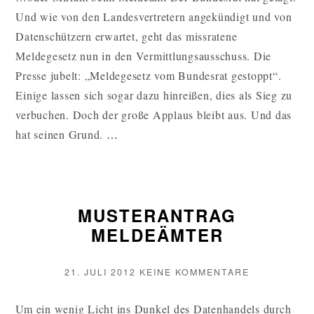
BEIM
Und wie von den Landesvertretern angekündigt und von
MELDEGES
Datenschützern erwartet, geht das missratene
Meldegesetz nun in den Vermittlungsausschuss. Die
Presse jubelt: „Meldegesetz vom Bundesrat gestoppt“.
Einige lassen sich sogar dazu hinreißen, dies als Sieg zu
verbuchen. Doch der große Applaus bleibt aus. Und das
FAULER
hat seinen Grund.
…
KOMPROMISS
BEIM
MELDEGESETZ
MUSTERANTRAG
WEITERLESEN
MELDEÄMTER
VERÖFFENTLICHT
ZU
21. JULI 2012
KEINE KOMMENTARE
AM
MUSTERAN
MELDEÄMT
Um ein wenig Licht ins Dunkel des Datenhandels durch