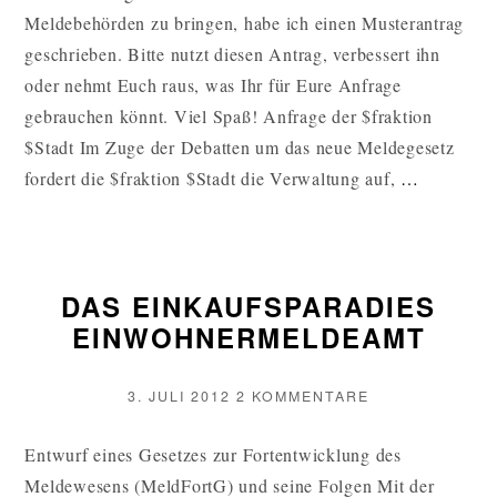
Meldebehörden zu bringen, habe ich einen Musterantrag
geschrieben. Bitte nutzt diesen Antrag, verbessert ihn
oder nehmt Euch raus, was Ihr für Eure Anfrage
gebrauchen könnt. Viel Spaß! Anfrage der $fraktion
$Stadt Im Zuge der Debatten um das neue Meldegesetz
MUSTE
fordert die $fraktion $Stadt die Verwaltung auf,
…
MELDE
WEITE
DAS EINKAUFSPARADIES
EINWOHNERMELDEAMT
VERÖFFENTLICHT
ZU
3. JULI 2012
2 KOMMENTARE
AM
DAS
EINKAUFSPARA
Entwurf eines Gesetzes zur Fortentwicklung des
EINWOHNERME
Meldewesens (MeldFortG) und seine Folgen Mit der