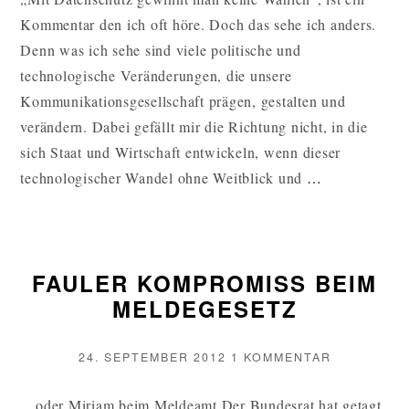
GEWINNT
Kommentar den ich oft höre. Doch das sehe ich anders.
MAN
KEINE
Denn was ich sehe sind viele politische und
WAHLEN
technologische Veränderungen, die unsere
Kommunikationsgesellschaft prägen, gestalten und
verändern. Dabei gefällt mir die Richtung nicht, in die
sich Staat und Wirtschaft entwickeln, wenn dieser
MIT
technologischer Wandel ohne Weitblick und
…
DATENSC
GEWINNT
MAN
FAULER KOMPROMISS BEIM
KEINE
MELDEGESETZ
WAHLEN
WEITERL
VERÖFFENTLICHT
ZU
24. SEPTEMBER 2012
1 KOMMENTAR
AM
FAULER
KOMPROMI
…oder Miriam beim Meldeamt Der Bundesrat hat getagt.