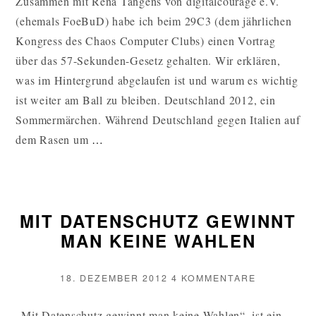
Zusammen mit Rena Tangens von digitalcourage e.V.
DEMOKRA
(ehemals FoeBuD) habe ich beim 29C3 (dem jährlichen
DAS
MELDEG
Kongress des Chaos Computer Clubs) einen Vortrag
UND
über das 57-Sekunden-Gesetz gehalten. Wir erklären,
SEIN
was im Hintergrund abgelaufen ist und warum es wichtig
UPDATE
ist weiter am Ball zu bleiben. Deutschland 2012, ein
Sommermärchen. Während Deutschland gegen Italien auf
57-
dem Rasen um
…
SEKUNDEN
DEMOKRATIE:
DAS
MIT DATENSCHUTZ GEWINNT
MELDEGESETZ
MAN KEINE WAHLEN
UND
SEIN
UPDATE
VERÖFFENTLICHT
ZU
18. DEZEMBER 2012
4 KOMMENTARE
AM
MIT
WEITERLESEN
DATENSCH
„Mit Datenschutz gewinnt man keine Wahlen“, ist ein