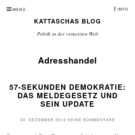
ZUM
INFO
MENÜ
INHALT
KATTASCHAS BLOG
SPRINGEN
Politik in der vernetzten Welt
Adresshandel
57-SEKUNDEN DEMOKRATIE:
DAS MELDEGESETZ UND
SEIN UPDATE
VERÖFFENTLICHT
ZU
30. DEZEMBER 2012
KEINE KOMMENTARE
AM
57-
SEKUND