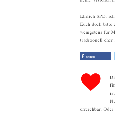
Ehrlich SPD, ich
Euch doch bitte 
wenigstens für M
traditionell eher
teilen
Di
fi
is
Nu
erreichbar. Oder