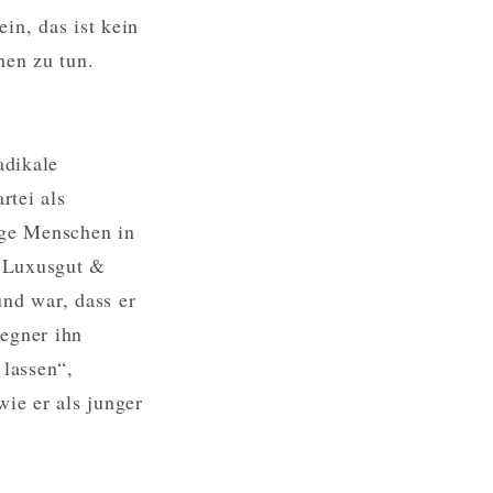
n, das ist kein
hen zu tun.
adikale
rtei als
nge Menschen in
s Luxusgut &
und war, dass er
Gegner ihn
lassen“,
ie er als junger