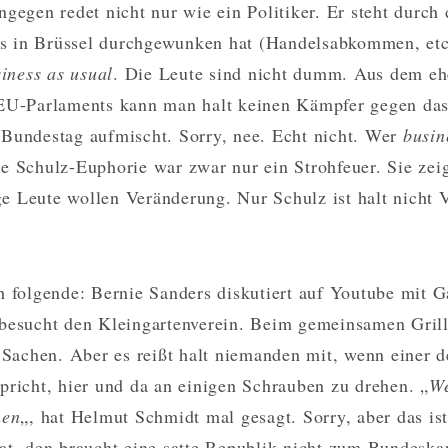
gegen redet nicht nur wie ein Politiker. Er steht durch 
les in Brüssel durchgewunken hat (Handelsabkommen, etc
iness as usual
. Die Leute sind nicht dumm. Aus dem e
 EU-Parlaments kann man halt keinen Kämpfer gegen das
Bundestag aufmischt. Sorry, nee. Echt nicht. Wer
busin
e Schulz-Euphorie war zwar nur ein Strohfeuer. Sie zeig
 Leute wollen Veränderung. Nur Schulz ist halt nicht 
h folgende: Bernie Sanders diskutiert auf Youtube mit 
besucht den Kleingartenverein. Beim gemeinsamen Grille
e Sachen. Aber es reißt halt niemanden mit, wenn einer d
pricht, hier und da an einigen Schrauben zu drehen. „
We
hen
„, hat Helmut Schmidt mal gesagt. Sorry, aber das ist
at, den braucht eine satte Republik nicht zum Bundeska