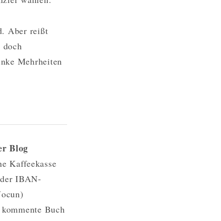
. Aber reißt
n doch
inke Mehrheiten
er Blog
ne Kaffeekasse
 der IBAN-
Nocun)
as kommente Buch