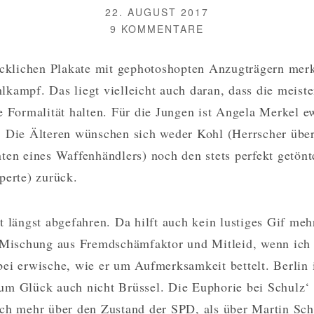
VERÖFFENTLICHT
22. AUGUST 2017
AM
AUTOR
ZU
9 KOMMENTARE
WAHLKAMPF
WIE
ecklichen Plakate mit gephotoshopten Anzugträgern mer
EINGESCHLAFENE
kampf. Das liegt vielleicht auch daran, dass die meiste
FÜSSE
e Formalität halten. Für die Jungen ist Angela Merkel e
. Die Älteren wünschen sich weder Kohl (Herrscher übe
ten eines Waffenhändlers) noch den stets perfekt getön
perte) zurück.
t längst abgefahren. Da hilft auch kein lustiges Gif meh
 Mischung aus Fremdschämfaktor und Mitleid, wenn ich
ei erwische, wie er um Aufmerksamkeit bettelt. Berlin i
um Glück auch nicht Brüssel. Die Euphorie bei Schulz‘
och mehr über den Zustand der SPD, als über Martin Sc