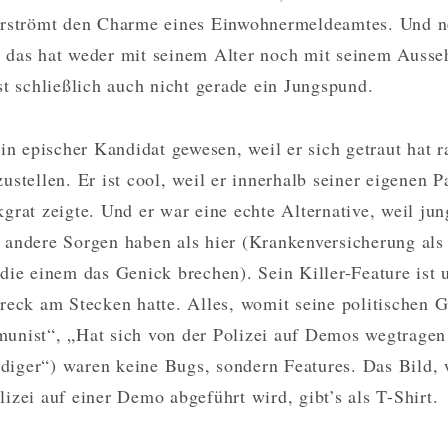
rströmt den Charme eines Einwohnermeldeamtes. Und nei
das hat weder mit seinem Alter noch mit seinem Ausse
st schließlich auch nicht gerade ein Jungspund.
in epischer Kandidat gewesen, weil er sich getraut hat r
stellen. Er ist cool, weil er innerhalb seiner eigenen Pa
grat zeigte. Und er war eine echte Alternative, weil ju
andere Sorgen haben als hier (Krankenversicherung al
die einem das Genick brechen). Sein Killer-Feature ist 
reck am Stecken hatte. Alles, womit seine politischen 
nist“, „Hat sich von der Polizei auf Demos wegtragen 
ger“) waren keine Bugs, sondern Features. Das Bild, w
izei auf einer Demo abgeführt wird, gibt’s als T-Shirt.