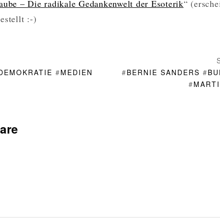
aube – Die radikale Gedankenwelt der Esoterik
“ (ersche
stellt :-)
DEMOKRATIE
#
MEDIEN
#
BERNIE SANDERS
#
BU
#
MARTI
are