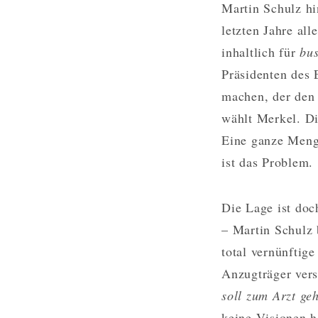
Martin Schulz hin
letzten Jahre al
inhaltlich für
bus
Präsidenten des
machen, der den 
wählt Merkel. Di
Eine ganze Menge
ist das Problem.
Die Lage ist doc
– Martin Schulz 
total vernünftig
Anzugträger vers
soll zum Arzt ge
keine Visionen h