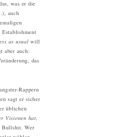
das, was er die
.), auch
hemaligen
 Establishment
ess as usual
will
t aber auch:
Veränderung, das
Gangster-Rappern
n sagt er sicher
er üblichen
r Visionen hat,
 Bullshit. Wer
nzler wählen.