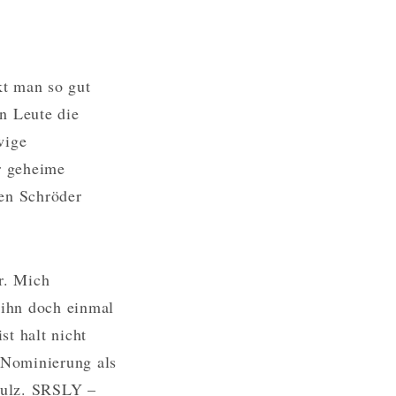
kt man so gut
n Leute die
wige
r geheime
ten Schröder
r. Mich
 ihn doch einmal
st halt nicht
 Nominierung als
hulz. SRSLY –