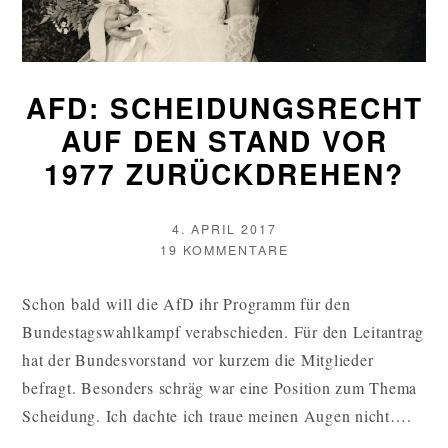
AFD: SCHEIDUNGSRECHT
AUF DEN STAND VOR
1977 ZURÜCKDREHEN?
VERÖFFENTLICHT
4. APRIL 2017
AM
AUTOR
ZU
19 KOMMENTARE
AFD:
SCHEIDUNGSRECHT
Schon bald will die AfD ihr Programm für den
AUF
Bundestagswahlkampf verabschieden. Für den Leitantrag
DEN
STAND
hat der Bundesvorstand vor kurzem die Mitglieder
VOR
befragt. Besonders schräg war eine Position zum Thema
1977
Scheidung. Ich dachte ich traue meinen Augen nicht….
ZURÜCKDREHEN?