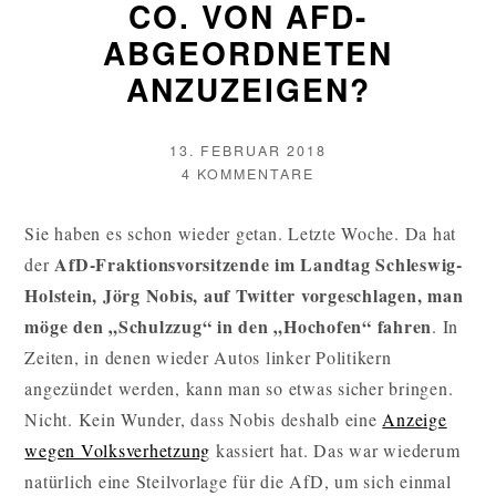
CO. VON AFD-
ABGEORDNETEN
ANZUZEIGEN?
VERÖFFENTLICHT
13. FEBRUAR 2018
AM
AUTOR
ZU
4 KOMMENTARE
BRINGT
ES
Sie haben es schon wieder getan. Letzte Woche. Da hat
ETWAS,
AfD-Fraktionsvorsitzende im Landtag Schleswig-
der
VOLKSVERHETZUNG
&
Holstein, Jörg Nobis, auf Twitter vorgeschlagen, man
CO.
möge den „Schulzzug“ in den „Hochofen“ fahren
. In
VON
Zeiten, in denen wieder Autos linker Politikern
AFD-
ABGEORDNETEN
angezündet werden, kann man so etwas sicher bringen.
ANZUZEIGEN?
Nicht. Kein Wunder, dass Nobis deshalb eine
Anzeige
wegen Volksverhetzung
kassiert hat. Das war wiederum
natürlich eine Steilvorlage für die AfD, um sich einmal