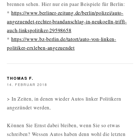
brennen sehen. Hier nur ein paar Beispiele für Berlin:
*
https://www.berliner-zeitung.de/berlin/polizei/auto-
angezuendet-rechter-brandanschlag-in-neukoelln-trifft-
auch-linkspolitiker-29598658
*
https://www.bz-berlin.de/tatort/auto-von-linken-
politiker-erxleben-angezuendet
THOMAS F.
14. FEBRUAR 2018
> In Zeiten, in denen wieder Autos linker Politikern
angezündet werden,
Können Sie Ernst dabei bleiben, wenn Sie so etwas
schreiben? Wessen Autos haben denn wohl die letzten