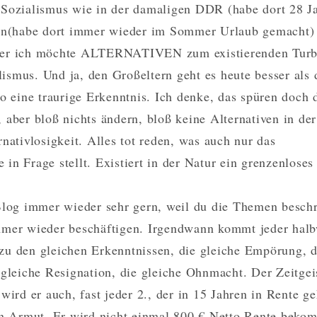
Sozialismus wie in der damaligen DDR (habe dort 28 J
len(habe dort immer wieder im Sommer Urlaub gemacht)
er ich möchte ALTERNATIVEN zum existierenden Turb
smus. Und ja, den Großeltern geht es heute besser als 
so eine traurige Erkenntnis. Ich denke, das spüren doch 
 aber bloß nichts ändern, bloß keine Alternativen in der
nativlosigkeit. Alles tot reden, was auch nur das
in Frage stellt. Existiert in der Natur ein grenzenloses
Blog immer wieder sehr gern, weil du die Themen beschr
mmer wieder beschäftigen. Irgendwann kommt jeder hal
u den gleichen Erkenntnissen, die gleiche Empörung, d
 gleiche Resignation, die gleiche Ohnmacht. Der Zeitgei
wird er auch, fast jeder 2., der in 15 Jahren in Rente g
in Armut. Er wird nicht einmal 800 € Netto Rente beko