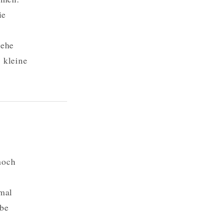
ie
sehe
 kleine
noch
nmal
rbe