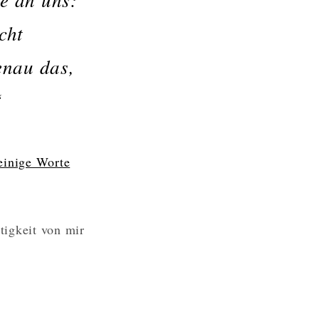
cht
enau das,
“
einige Worte
tigkeit von mir