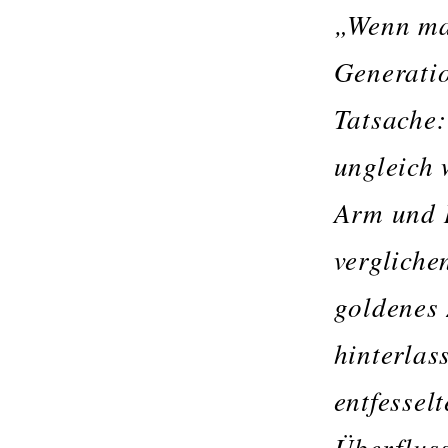
„Wenn ma
Generatio
Tatsache:
ungleich 
Arm und R
vergliche
goldenes 
hinterlas
entfessel
Überfluss