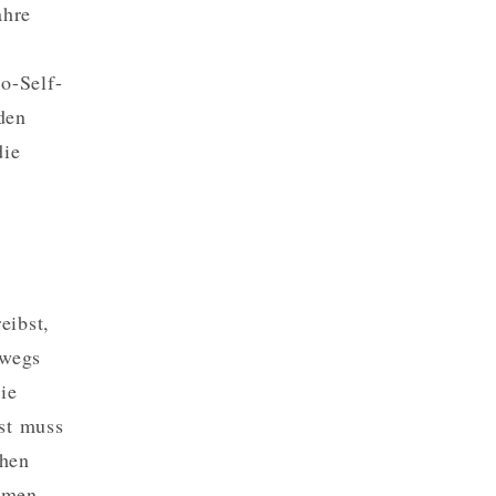
ahre
o-Self-
den
die
eibst,
bwegs
ie
st muss
ehen
mmen.