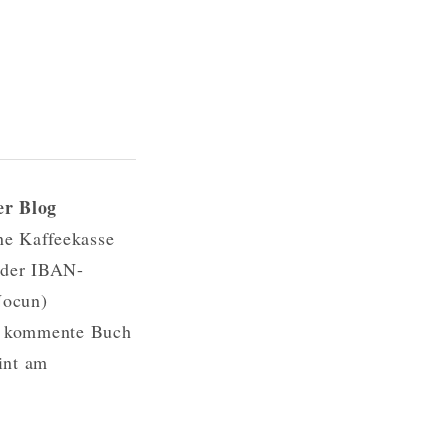
er Blog
ne Kaffeekasse
 der IBAN-
Nocun)
as kommente Buch
int am