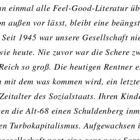
n einmal alle Feel-Good-Literatur üb
n außen vor lässt, bleibt eine beängs
 Seit 1945 war unsere Gesellschaft ni
wie heute. Nie zuvor war die Schere z
eich so groß. Die heutigen Rentner e
n mit dem was kommen wird, ein letzte
Zeitalter des Sozialstaats. Ihren Kind
sen die Alt-68 einen Schuldenberg inm
ten Turbokapitalismus. Aufgewachsen 
gesellschaft nagt eine ganz neue Sorg