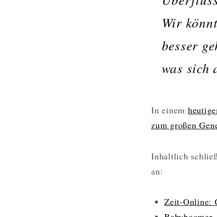
Wir könnt
besser ge
was sich 
In einem
heutig
zum großen Gene
Inhaltlich schli
an:
Zeit-Online:
Babyboomer, 