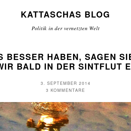
KATTASCHAS BLOG
Politik in der vernetzten Welt
S BESSER HABEN, SAGEN SI
IR BALD IN DER SINTFLUT 
VERÖFFENTLICHT
3. SEPTEMBER 2014
AM
AUTOR
ZU
3 KOMMENTARE
DIE
KINDER
SOLLEN
ES
BESSER