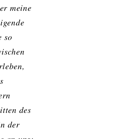
er meine
tigende
e so
wischen
rleben,
s
ern
itten des
in der
e an uns: