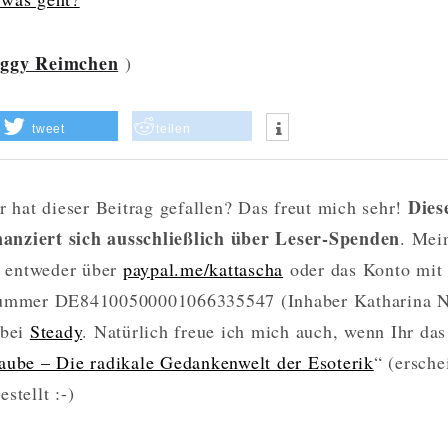
eggy Reimchen
)
tweet
teilen
Dies
r hat dieser Beitrag gefallen? Das freut mich sehr!
nanziert sich ausschließlich über Leser-Spenden
. Mei
t entweder über
paypal.me/kattascha
oder das Konto mit
mmer DE84100500001066335547 (Inhaber Katharina 
 bei
Steady
. Natürlich freue ich mich auch, wenn Ihr d
aube – Die radikale Gedankenwelt der Esoterik
“ (ersche
stellt :-)