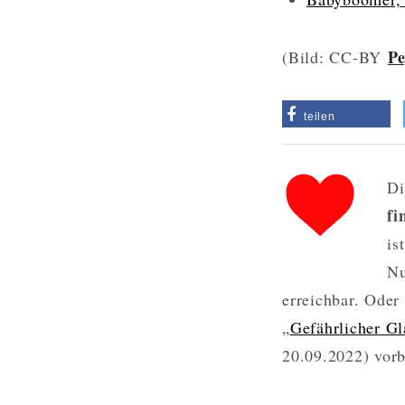
P
(Bild: CC-BY
teilen
Di
fi
is
Nu
erreichbar. Oder
„
Gefährlicher Gl
20.09.2022) vorbe