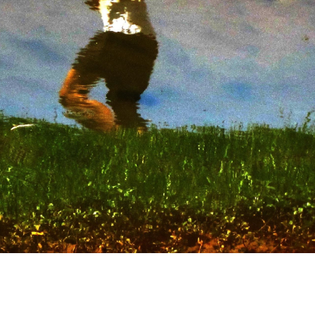
HABEN,
SAGEN
SIE
–
UND
HANDELN,
ALS
WÜRDEN
WIR
BALD
IN
DER
SINTFLUT
ERTRINKEN