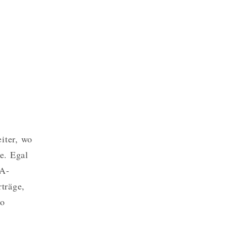
iter, wo
e. Egal
SA-
träge,
so