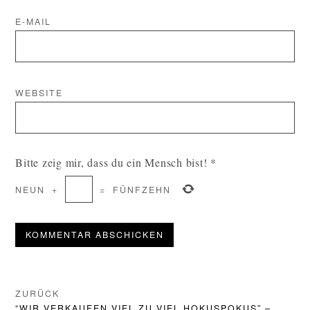
E-MAIL
WEBSITE
Bitte zeig mir, dass du ein Mensch bist!
*
NEUN
+
=
FÜNFZEHN
BEITRAGS-
ZURÜCK
VORHERIGER
“WIR VERKAUFEN VIEL ZU VIEL HOKUSPOKUS” –