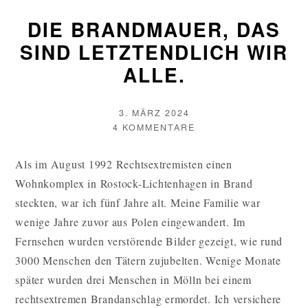
DIE BRANDMAUER, DAS
SIND LETZTENDLICH WIR
ALLE.
VERÖFFENTLICHT
3. MÄRZ 2024
AM
AUTOR
ZU
4 KOMMENTARE
DIE
BRANDMAUER,
Als im August 1992 Rechtsextremisten einen
DAS
Wohnkomplex in Rostock-Lichtenhagen in Brand
SIND
LETZTENDLICH
steckten, war ich fünf Jahre alt. Meine Familie war
WIR
wenige Jahre zuvor aus Polen eingewandert. Im
ALLE.
Fernsehen wurden verstörende Bilder gezeigt, wie rund
3000 Menschen den Tätern zujubelten. Wenige Monate
später wurden drei Menschen in Mölln bei einem
rechtsextremen Brandanschlag ermordet. Ich versichere