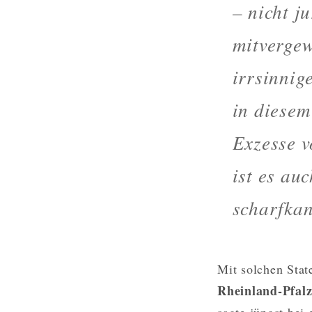
– nicht j
mitvergew
irrsinnig
in diesem
Exzesse v
ist es au
scharfkan
Mit solchen Stat
Rheinland-Pfalz
sagte jüngst bei