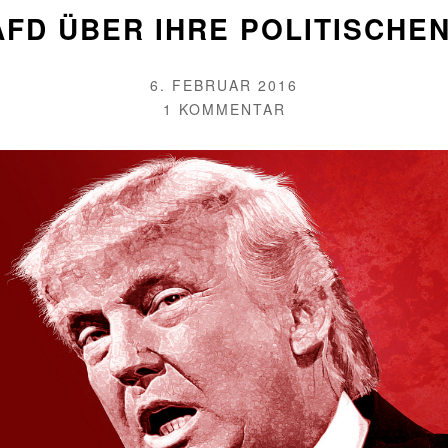
AFD ÜBER IHRE POLITISCH
VERÖFFENTLICHT
6. FEBRUAR 2016
AM
AUTOR
ZU
1 KOMMENTAR
DAS
SAGT
DIE
AFD
ÜBER
IHRE
POLITISCHEN
MITBEWERBER