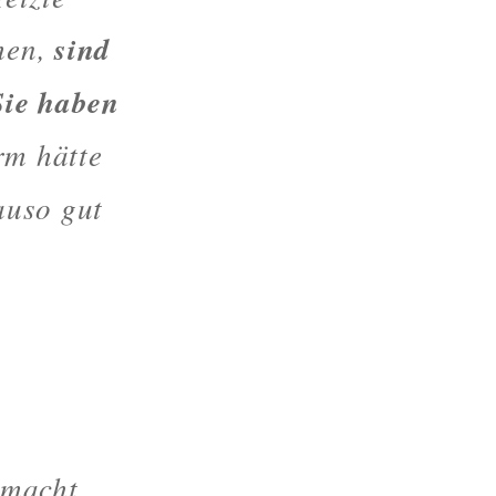
hen,
sind
Sie haben
rm hätte
auso gut
 macht