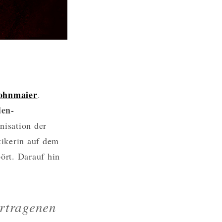
ohnmaier
.
den-
nisation der
tikerin auf dem
ört. Darauf hin
ertragenen