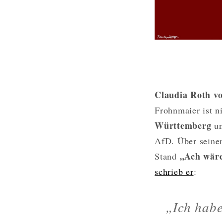
Claudia Roth v
Frohnmaier ist n
Württemberg
un
AfD. Über seinen
„Ach wäre
Stand
schrieb er
:
„Ich habe