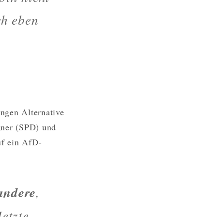
ch eben
ngen Alternative
gner (SPD) und
f ein AfD-
andere
,
etzte