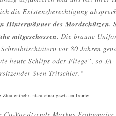
ich die Existenzberechtigung absprec
en Hintermänner des Mordschützen. 
uhe mitgeschossen.
Die braune Unifo
 Schreibtischtätern vor 80 Jahren gen
wie heute Schlips oder Fliege“, so JA-
sitzender Sven Tritschler.“
 Zitat entbehrt nicht einer gewissen Ironie:
r Co-Vorsitzende Markus Frohnmaier