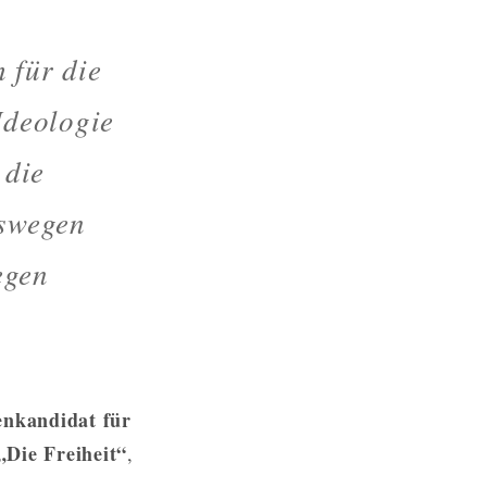
 für die
Ideologie
 die
eswegen
egen
enkandidat für
„Die Freiheit“
,