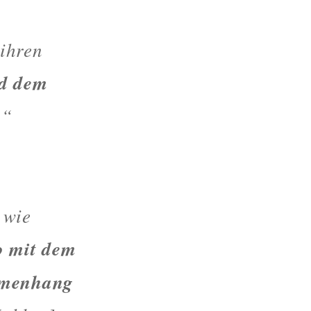
 ihren
nd dem
.
“
 wie
o mit dem
mmenhang