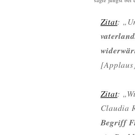
Zitat
: „U
vaterlan
widerwär
[Applaus
Zitat
: „W
Claudia 
Begriff 