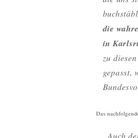
buchstäbl
die wahr
in Karlsr
zu diesen
gepasst, 
Bundesvor
Das nachfolgende
„Auch de