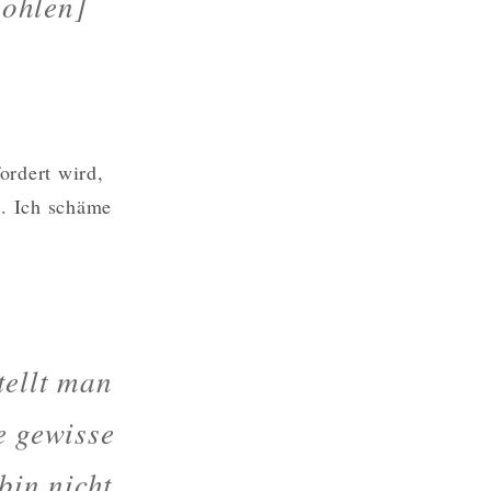
Johlen]
ordert wird,
. Ich schäme
tellt man
e gewisse
bin nicht