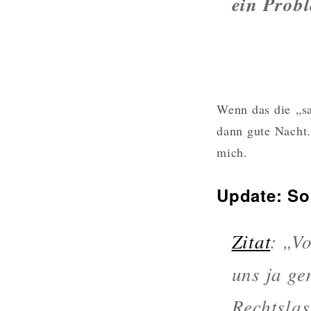
ein Prob
Wenn das die „sa
dann gute Nacht
mich.
Update: So
Zitat
: „V
uns ja ge
Rechtslas