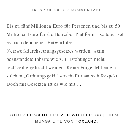
VERÖFFENTLICHT
ZU
14. APRIL 2017
2 KOMMENTARE
AM
MEINUNGSFR
VON
Bis zu fünf Millionen Euro für Personen und bis zu 50
FACEBOOKS
Millionen Euro für die Betreiber-Plattform – so teuer soll
GNADEN?
DANKE
es nach dem neuen Entwurf des
SPD!
Netzwerkdurchsetzungsgesetzes werden, wenn
beanstandete Inhalte wie z.B. Drohungen nicht
rechtzeitig gelöscht werden. Keine Frage: Mit einem
solchen „Ordnungsgeld“ verschafft man sich Respekt.
MEINUNGSFREIHE
Doch mit Gesetzen ist es wie mit
…
VON
FACEBOOKS
GNADEN?
STOLZ PRÄSENTIERT VON WORDPRESS
|
THEME:
DANKE
MUNSA LITE VON
FOXLAND
.
SPD!