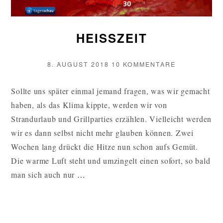
HEISSZEIT
VERÖFFENTLICHT
ZU
8. AUGUST 2018
10 KOMMENTARE
AM
HEISSZEIT
Sollte uns später einmal jemand fragen, was wir gemacht
haben, als das Klima kippte, werden wir von
Strandurlaub und Grillparties erzählen. Vielleicht werden
wir es dann selbst nicht mehr glauben können. Zwei
Wochen lang drückt die Hitze nun schon aufs Gemüt.
Die warme Luft steht und umzingelt einen sofort, so bald
HEISSZEIT W
man sich auch nur
…
EITERLESEN