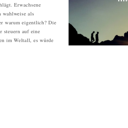
hlägt. Erwachsene
RECHT
n wahlweise als
HAT
–
er warum eigentlich? Die
AM
r steuern auf eine
BEISPIEL
en im Weltall, es würde
DER
BAHN