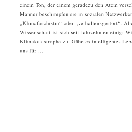
einem Ton, der einem geradezu den Atem versc
Männer beschimpfen sie in sozialen Netzwerke
„Klimafaschistin“ oder „verhaltensgestört“. Ab
Wissenschaft ist sich seit Jahrzehnten einig: Wi
Klimakatastrophe zu. Gäbe es intelligentes Leb
WARUM
uns für
…
GRETA
THUNBERG
RECHT
HAT
–
AM
BEISPIEL
DER