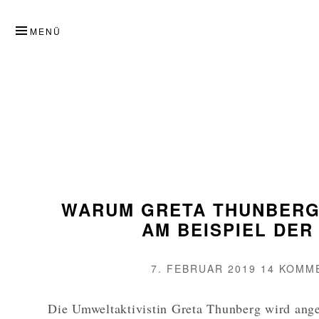
ZUM
INHALT
MENÜ
SPRINGEN
WARUM GRETA THUNBERG 
AM BEISPIEL DER
VERÖFFENTLICHT
7. FEBRUAR 2019
14 KOMM
AM
Die Umweltaktivistin Greta Thunberg wird ange