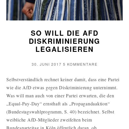
SO WILL DIE AFD
DISKRIMINIERUNG
LEGALISIEREN
VERÖFFENTLICHT
ZU
30. JUNI 2017
5 KOMMENTARE
AM
SO
WILL
Selbstverständlich rechnet keiner damit, dass eine Partei
DIE
wie die AfD etwas gegen Diskriminierung unternimmt.
AFD
DISKRIMINIE
Was will man auch von einer Partei erwarten, die den
LEGALISIERE
„Equal-Pay-Day“ ernsthaft als „Propagandaaktion“
(Bundestagswahlprogramm, S. 40) bezeichnet. Selbst
weibliche AfD-Mitglieder zweifelten beim
Bundesparteitag in Köln öffentlich daran, ob