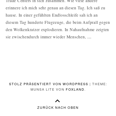
Trade Centers in sich zusammen. Wie viele andere
UND
DER
erinnere ich mich sehr genau an diesen Tag. Ich saß zu
KRIEG
hause. In einer gefühlten Endlosschleife sah ich an
GEGEN
diesem Tag hunderte Flugzeuge, die beim Aufprall gegen
DEN
TERROR
den Wolkenkratzer explodieren. In Nahaufnahme zeigten
DER
sie zwischendurch immer wieder Menschen,
…
ALTE
MANN
UND
DER
KRIEG
GEGEN
STOLZ PRÄSENTIERT VON WORDPRESS
|
THEME:
DEN
MUNSA LITE VON
FOXLAND
.
TERROR
WEITERL
ZURÜCK NACH OBEN