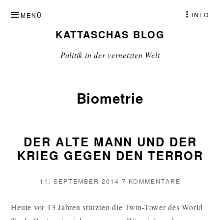
ZUM
INFO
MENÜ
INHALT
KATTASCHAS BLOG
SPRINGEN
Politik in der vernetzten Welt
Biometrie
DER ALTE MANN UND DER
KRIEG GEGEN DEN TERROR
VERÖFFENTLICHT
ZU
11. SEPTEMBER 2014
7 KOMMENTARE
AM
DER
ALTE
Heute vor 13 Jahren stürzten die Twin-Tower des World
MANN