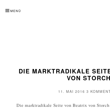
ZUM
INHALT
MENÜ
SPRINGEN
DIE MARKTRADIKALE SEIT
VON STORC
VERÖFFENTLICHT
11. MAI 2016
3 KOMMEN
AM
Die marktradikale Seite von Beatrix von Storch