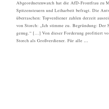
Abgeordnetenwatch hat die AfD-Frontfrau zu M
Spitzensteuern und Leiharbeit befragt. Die Ant
überraschen: Topverdiener zahlen derzeit ausre
von Storch: „Ich stimme zu. Begründung: Der S
genug.“ […] Von dieser Forderung profitiert vo
DIE
Storch als Großverdiener. Für alle
…
MARKTR
SEITE
DER
BEATRI
VON
STORC
WEITER