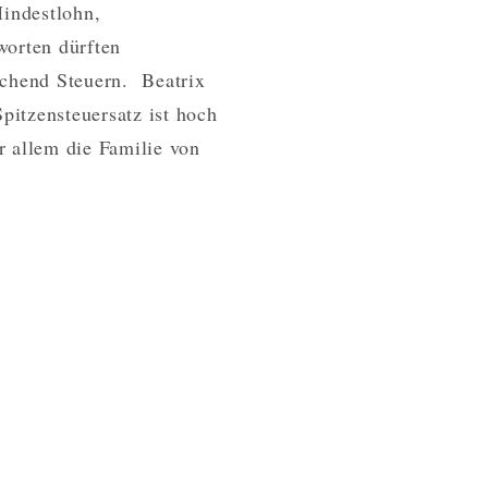
indestlohn,
DER
worten dürften
BEATRIX
VON
ichend Steuern. Beatrix
STORCH
pitzensteuersatz ist hoch
r allem die Familie von
ADIKALE
X
H
LESEN