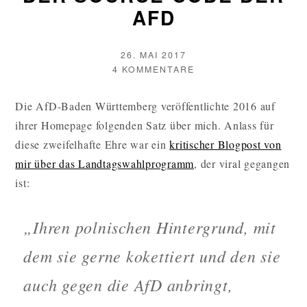
AFD
VERÖFFENTLICHT
26. MAI 2017
AM
AUTOR
ZU
4 KOMMENTARE
DER
SOURCE-
Die AfD-Baden Württemberg veröffentlichte 2016 auf
CODE
ihrer Homepage folgenden Satz über mich. Anlass für
DER
AFD
diese zweifelhafte Ehre war ein
kritischer Blogpost von
mir über das Landtagswahlprogramm
, der viral gegangen
ist:
„Ihren polnischen Hintergrund, mit
dem sie gerne kokettiert und den sie
auch gegen die AfD anbringt,