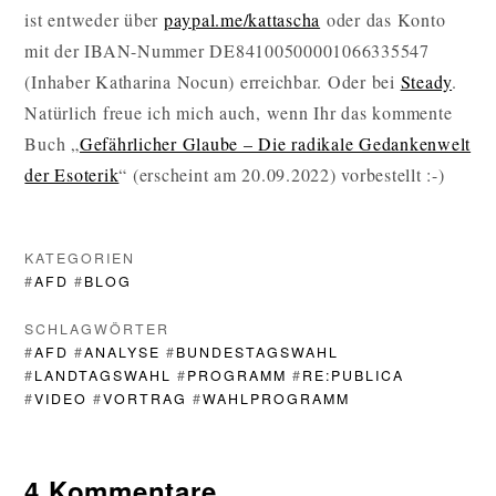
ist entweder über
paypal.me/kattascha
oder das Konto
mit der IBAN-Nummer DE84100500001066335547
(Inhaber Katharina Nocun) erreichbar. Oder bei
Steady
.
Natürlich freue ich mich auch, wenn Ihr das kommente
Buch „
Gefährlicher Glaube – Die radikale Gedankenwelt
der Esoterik
“ (erscheint am 20.09.2022) vorbestellt :-)
KATEGORIEN
#
AFD
#
BLOG
SCHLAGWÖRTER
#
AFD
#
ANALYSE
#
BUNDESTAGSWAHL
#
LANDTAGSWAHL
#
PROGRAMM
#
RE:PUBLICA
#
VIDEO
#
VORTRAG
#
WAHLPROGRAMM
4 Kommentare