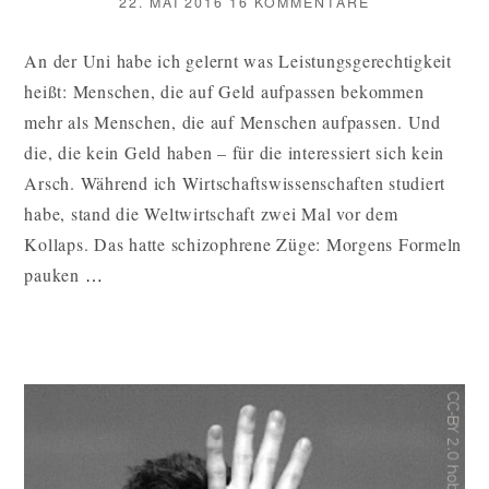
VERÖFFENTLICHT
ZU
22. MAI 2016
16 KOMMENTARE
AM
DIESE
BESORGTEN
An der Uni habe ich gelernt was Leistungsgerechtigkeit
BÜRGER
heißt: Menschen, die auf Geld aufpassen bekommen
WERDEN
UNS
mehr als Menschen, die auf Menschen aufpassen. Und
ZUGRUNDE
die, die kein Geld haben – für die interessiert sich kein
RICHTEN
Arsch. Während ich Wirtschaftswissenschaften studiert
habe, stand die Weltwirtschaft zwei Mal vor dem
Kollaps. Das hatte schizophrene Züge: Morgens Formeln
DIESE
pauken
…
BESORGTEN
BÜRGER
WERDEN
UNS
ZUGRUNDE
RICHTEN
WEITERLESEN