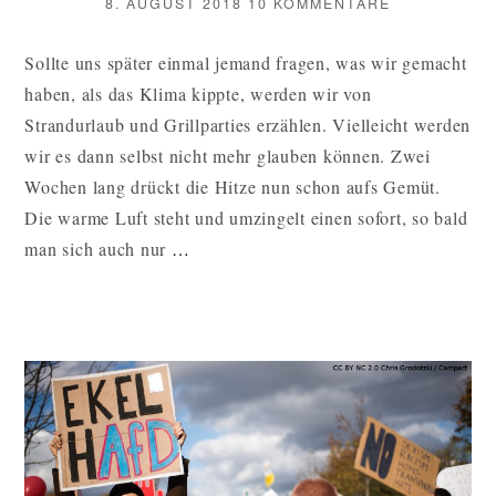
VERÖFFENTLICHT
ZU
8. AUGUST 2018
10 KOMMENTARE
AM
HEISSZEIT
Sollte uns später einmal jemand fragen, was wir gemacht
haben, als das Klima kippte, werden wir von
Strandurlaub und Grillparties erzählen. Vielleicht werden
wir es dann selbst nicht mehr glauben können. Zwei
Wochen lang drückt die Hitze nun schon aufs Gemüt.
Die warme Luft steht und umzingelt einen sofort, so bald
HEISSZEIT W
man sich auch nur
…
EITERLESEN