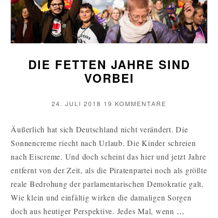
DIE FETTEN JAHRE SIND
VORBEI
VERÖFFENTLICHT
ZU
24. JULI 2018
19 KOMMENTARE
AM
DIE
FETTEN
Äußerlich hat sich Deutschland nicht verändert. Die
JAHRE
Sonnencreme riecht nach Urlaub. Die Kinder schreien
SIND
VORBEI
nach Eiscreme. Und doch scheint das hier und jetzt Jahre
entfernt von der Zeit, als die Piratenpartei noch als größte
reale Bedrohung der parlamentarischen Demokratie galt.
Wie klein und einfältig wirken die damaligen Sorgen
DIE
doch aus heutiger Perspektive. Jedes Mal, wenn
…