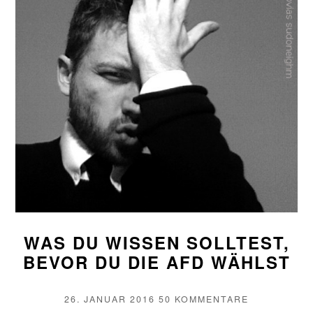
WAS DU WISSEN SOLLTEST,
BEVOR DU DIE AFD WÄHLST
VERÖFFENTLICHT
ZU
26. JANUAR 2016
50 KOMMENTARE
AM
WAS