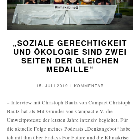
„SOZIALE GERECHTIGKEIT
UND ÖKOLOGIE SIND ZWEI
SEITEN DER GLEICHEN
MEDAILLE“
VERÖFFENTLICHT
ZU
15. JULI 2019
1 KOMMENTAR
AM
„SOZIALE
GERECHTIGKE
– Interview mit Christoph Bautz von Campact Christoph
UND
Bautz hat als Mit-Gründer von Campact e.V. die
ÖKOLOGIE
SIND
Umweltproteste der letzten Jahre intensiv begleitet. Für
ZWEI
die aktuelle Folge meines Podcasts „Denkangebot“ habe
SEITEN
ich mit ihm über Fridays For Future und die Klimakrise
DER