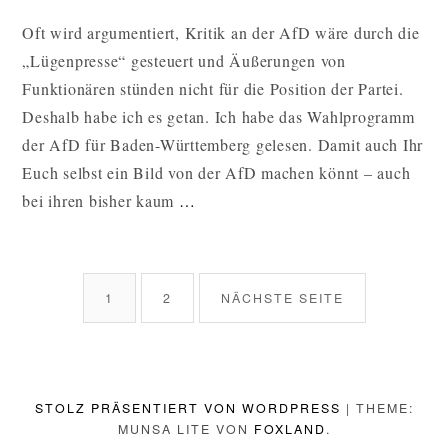
DU
Oft wird argumentiert, Kritik an der AfD wäre durch die
WISSEN
„Lügenpresse“ gesteuert und Äußerungen von
SOLLTEST,
BEVOR
Funktionären stünden nicht für die Position der Partei.
DU
Deshalb habe ich es getan. Ich habe das Wahlprogramm
DIE
der AfD für Baden-Württemberg gelesen. Damit auch Ihr
AFD
WÄHLST
Euch selbst ein Bild von der AfD machen könnt – auch
WAS
bei ihren bisher kaum
…
DU
WISSEN
BEITRAGSNAVIGATION
SOLLTEST,
SEITE
SEITE
1
2
NÄCHSTE SEITE
BEVOR
DU
DIE
AFD
STOLZ PRÄSENTIERT VON WORDPRESS
|
THEME:
WÄHLST
MUNSA LITE VON
FOXLAND
.