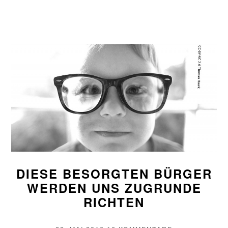
FETTE
JAHRE
SIND
VORBE
WEITE
DIESE BESORGTEN BÜRGER
WERDEN UNS ZUGRUNDE
RICHTEN