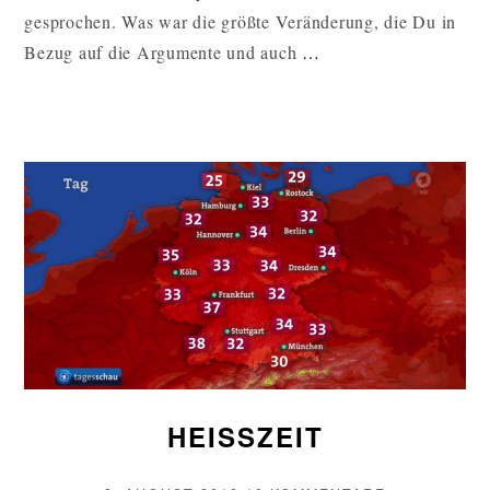
GLEICHEN
gesprochen. Was war die größte Veränderung, die Du in
MEDAILLE“
„SOZIALE
Bezug auf die Argumente und auch
…
GERECHTIGKEI
UND
ÖKOLOGIE
SIND
ZWEI
SEITEN
DER
GLEICHEN
MEDAILLE“
WEITERLESEN
HEISSZEIT