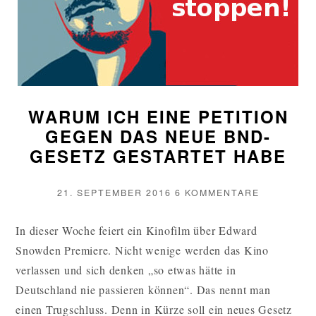
WARUM ICH EINE PETITION
GEGEN DAS NEUE BND-
GESETZ GESTARTET HABE
VERÖFFENTLICHT
ZU
21. SEPTEMBER 2016
6 KOMMENTARE
AM
WARUM
ICH
In dieser Woche feiert ein Kinofilm über Edward
EINE
Snowden Premiere. Nicht wenige werden das Kino
PETITION
GEGEN
verlassen und sich denken „so etwas hätte in
DAS
Deutschland nie passieren können“. Das nennt man
NEUE
einen Trugschluss. Denn in Kürze soll ein neues Gesetz
BND-