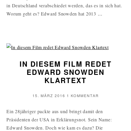
GESETZ
in Deutschland verabschiedet werden, das es in sich hat.
GESTART
WARUM
Worum geht es? Edward Snowden hat 2013
…
HABE
ICH
EINE
PETITION
GEGEN
DAS
IN DIESEM FILM REDET
NEUE
EDWARD SNOWDEN
BND-
KLARTEXT
GESETZ
GESTART
HABE
VERÖFFENTLICHT
ZU
15. MÄRZ 2016
1 KOMMENTAR
AM
IN
WEITERL
DIESEM
Ein 28jähriger packte aus und bringt damit den
FILM
Präsidenten der USA in Erklärungsnot. Sein Name:
REDET
EDWARD
Edward Snowden. Doch wie kam es dazu? Die