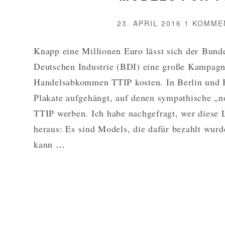
VERÖFFENTLICHT
23. APRIL 2016
1 KOMME
AM
Knapp eine Millionen Euro lässt sich der Bund
Deutschen Industrie (BDI) eine große Kampagn
Handelsabkommen TTIP kosten. In Berlin und
Plakate aufgehängt, auf denen sympathische „
TTIP werben. Ich habe nachgefragt, wer diese L
heraus: Es sind Models, die dafür bezahlt wu
MODELS
kann
…
FÜR
TTIP
WEITERLESEN