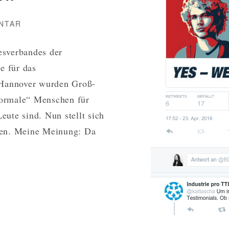
ZU
NTAR
MODELS
FÜR
esverbandes der
TTIP
e für das
 Hannover wurden Groß-
normale“ Menschen für
eute sind. Nun stellt sich
rden. Meine Meinung: Da