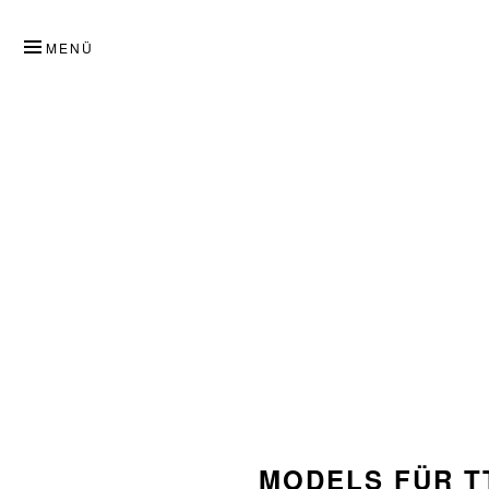
ZUM
INHALT
MENÜ
SPRINGEN
MODELS FÜR T