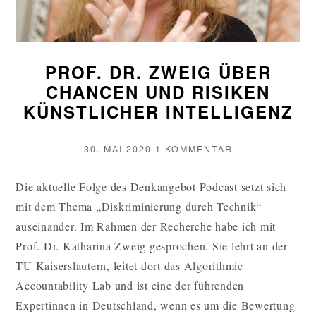
PROF. DR. ZWEIG ÜBER
CHANCEN UND RISIKEN
KÜNSTLICHER INTELLIGENZ
VERÖFFENTLICHT
ZU
30. MAI 2020
1 KOMMENTAR
AM
PROF.
DR.
Die aktuelle Folge des Denkangebot Podcast setzt sich
ZWEIG
mit dem Thema „Diskriminierung durch Technik“
ÜBER
CHANCEN
auseinander. Im Rahmen der Recherche habe ich mit
UND
Prof. Dr. Katharina Zweig gesprochen. Sie lehrt an der
RISIKEN
TU Kaiserslautern, leitet dort das Algorithmic
KÜNSTLICHER
INTELLIGENZ
Accountability Lab und ist eine der führenden
Expertinnen in Deutschland, wenn es um die Bewertung