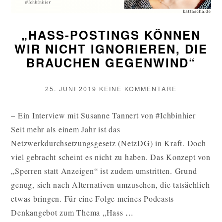
„HASS-POSTINGS KÖNNEN
WIR NICHT IGNORIEREN, DIE
BRAUCHEN GEGENWIND“
VERÖFFENTLICHT
ZU
25. JUNI 2019
KEINE KOMMENTARE
AM
„HASS-
POSTINGS
– Ein Interview mit Susanne Tannert von #Ichbinhier
KÖNNEN
Seit mehr als einem Jahr ist das
WIR
NICHT
Netzwerkdurchsetzungsgesetz (NetzDG) in Kraft. Doch
IGNORIERE
viel gebracht scheint es nicht zu haben. Das Konzept von
DIE
„Sperren statt Anzeigen“ ist zudem umstritten. Grund
BRAUCHEN
GEGENWIND
genug, sich nach Alternativen umzusehen, die tatsächlich
etwas bringen. Für eine Folge meines Podcasts
„HASS-
Denkangebot zum Thema „Hass
…