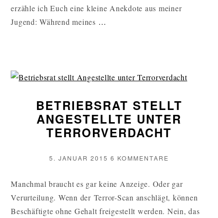
erzähle ich Euch eine kleine Anekdote aus meiner
KEIN
Jugend: Während meines
…
VERTRAUEN
IN
V-
LEUTE
WEITERLESEN
BETRIEBSRAT STELLT
ANGESTELLTE UNTER
TERRORVERDACHT
VERÖFFENTLICHT
ZU
5. JANUAR 2015
6 KOMMENTARE
AM
BETRIEBSRA
STELLT
Manchmal braucht es gar keine Anzeige. Oder gar
ANGESTELLT
Verurteilung. Wenn der Terror-Scan anschlägt, können
UNTER
TERRORVER
Beschäftigte ohne Gehalt freigestellt werden. Nein, das