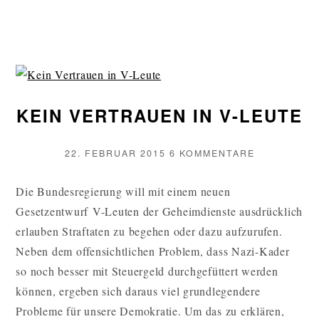
DIESEM
FILM
REDET
EDWARD
SNOWDEN
KEIN VERTRAUEN IN V-LEUTE
KLARTEXT
WEITERLESEN
VERÖFFENTLICHT
ZU
22. FEBRUAR 2015
6 KOMMENTARE
AM
KEIN
VERTRAUE
Die Bundesregierung will mit einem neuen
IN
Gesetzentwurf V-Leuten der Geheimdienste ausdrücklich
V-
LEUTE
erlauben Straftaten zu begehen oder dazu aufzurufen.
Neben dem offensichtlichen Problem, dass Nazi-Kader
so noch besser mit Steuergeld durchgefüttert werden
können, ergeben sich daraus viel grundlegendere
Probleme für unsere Demokratie. Um das zu erklären,