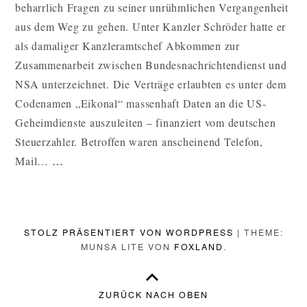
beharrlich Fragen zu seiner unrühmlichen Vergangenheit
UNS
ALS
aus dem Weg zu gehen. Unter Kanzler Schröder hatte er
KANZLERA
als damaliger Kanzleramtschef Abkommen zur
AN
Zusammenarbeit zwischen Bundesnachrichtendienst und
DIE
NSA
NSA unterzeichnet. Die Verträge erlaubten es unter dem
VERRIET
Codenamen „Eikonal“ massenhaft Daten an die US-
Geheimdienste auszuleiten – finanziert vom deutschen
Steuerzahler. Betroffen waren anscheinend Telefon,
#FRAGSTEINMEIER…
Mail…
…
WARUM
ER
UNS
STOLZ PRÄSENTIERT VON WORDPRESS
|
THEME:
ALS
MUNSA LITE VON
FOXLAND
.
KANZLERAMTSCHEF
AN
DIE
ZURÜCK NACH OBEN