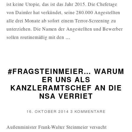
ist keine Utopie, das ist das Jahr 2015. Die Chefetage
von Daimler hat verkündet, seine 280.000 Angestellten
alle drei Monate ab sofort einem Terror-Screening zu
unterziehen. Die Namen der Angestellten und Bewerber
BETRIEBSRAT
sollen routinemäßig mit den
…
STELLT
ANGESTELLTE
UNTER
#FRAGSTEINMEIER… WARUM
TERRORVERDACHT
ER UNS ALS
WEITERLESEN
KANZLERAMTSCHEF AN DIE
NSA VERRIET
VERÖFFENTLICHT
ZU
16. OKTOBER 2014
3 KOMMENTARE
AM
#FRAGSTEI
WARUM
Außenminister Frank-Walter Steinmeier versucht
ER