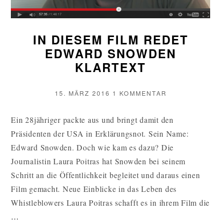
IN DIESEM FILM REDET
EDWARD SNOWDEN
KLARTEXT
VERÖFFENTLICHT
ZU
15. MÄRZ 2016
1 KOMMENTAR
AM
IN
DIESEM
Ein 28jähriger packte aus und bringt damit den
FILM
Präsidenten der USA in Erklärungsnot. Sein Name:
REDET
EDWARD
Edward Snowden. Doch wie kam es dazu? Die
SNOWDEN
Journalistin Laura Poitras hat Snowden bei seinem
KLARTEXT
Schritt an die Öffentlichkeit begleitet und daraus einen
Film gemacht. Neue Einblicke in das Leben des
Whistleblowers Laura Poitras schafft es in ihrem Film die
IN
…