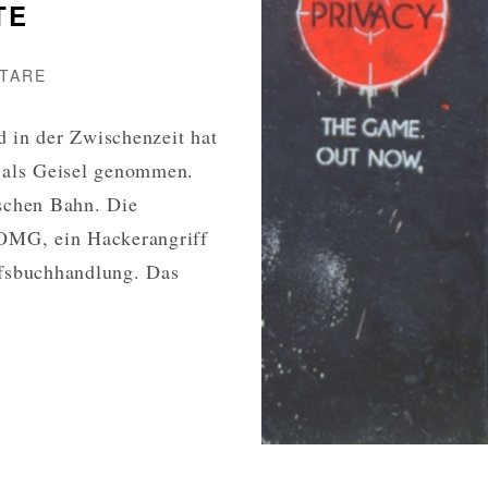
TE
ZU
TARE
DER
TÖDLICHE
 in der Zwischenzeit hat
CYBERWAR
 als Geisel genommen.
DER
schen Bahn. Die
GEHEIMDIENSTE
 „OMG, ein Hackerangriff
ofsbuchhandlung. Das
NSTE
EN