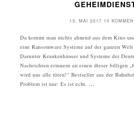
GEHEIMDIENS
VERÖFFENTLICHT
13. MAI 2017
10 KOMMEN
AM
Da kommt man nichts ahnend aus dem Kino und
eine Ransomware Systeme auf der ganzen Welt
Darunter Krankenhäuser und Systeme der Deut
Nachrichten erinnern an einen dieser billigen
wird uns alle töten!“ Bestseller aus der Bahnh
DER
Problem ist nur: Es ist echt.
…
TÖDLICHE
CYBERWAR
DER
GEHEIMDIE
WEITERLES