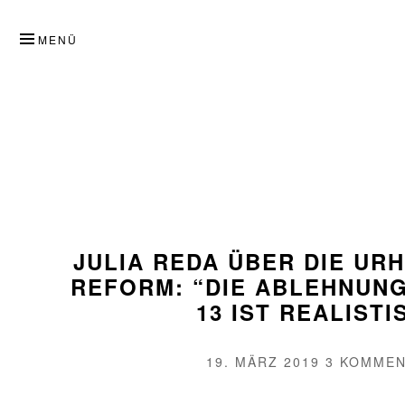
ZUM
INHALT
MENÜ
SPRINGEN
JULIA REDA ÜBER DIE UR
REFORM: “DIE ABLEHNUNG
13 IST REALISTI
VERÖFFENTLICHT
19. MÄRZ 2019
3 KOMME
AM