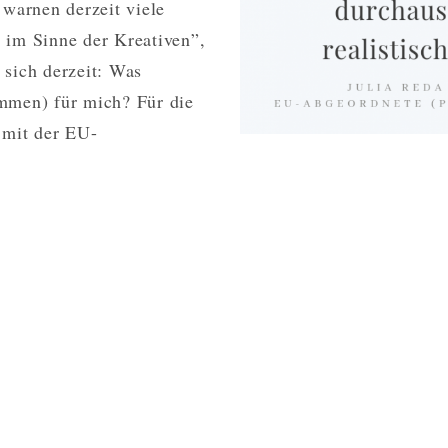
 warnen derzeit viele
ÜBER
 im Sinne der Kreativen”,
DIE
 sich derzeit: Was
URHEBERRECHTS-
REFORM:
ommen) für mich? Für die
“DIE
 mit der EU-
ABLEHNUNG
JULIA
VON
REDA
ARTIKEL
13
ÜBER
IST
DIE
REALISTISCH“
URHEBERRECHTS-
REFORM:
“DIE
ABLEHNUNG
VON
ARTIKEL