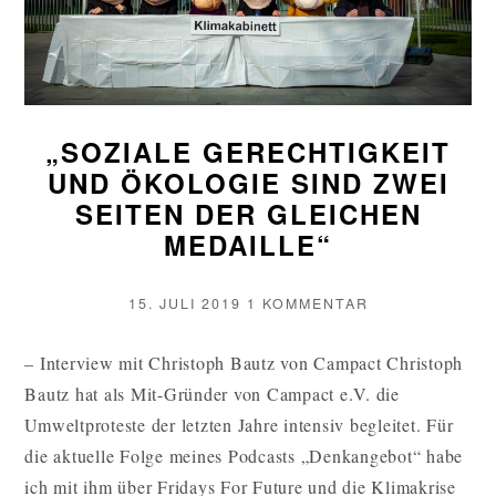
„SOZIALE GERECHTIGKEIT
UND ÖKOLOGIE SIND ZWEI
SEITEN DER GLEICHEN
MEDAILLE“
VERÖFFENTLICHT
ZU
15. JULI 2019
1 KOMMENTAR
AM
„SOZIALE
GERECHTIGKE
– Interview mit Christoph Bautz von Campact Christoph
UND
Bautz hat als Mit-Gründer von Campact e.V. die
ÖKOLOGIE
SIND
Umweltproteste der letzten Jahre intensiv begleitet. Für
ZWEI
die aktuelle Folge meines Podcasts „Denkangebot“ habe
SEITEN
ich mit ihm über Fridays For Future und die Klimakrise
DER