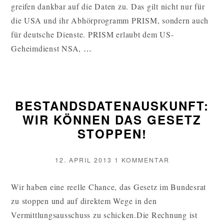
KEIN
greifen dankbar auf die Daten zu. Das gilt nicht nur für
PLATZ
die USA und ihr Abhörprogramm PRISM, sondern auch
für deutsche Dienste. PRISM erlaubt dem US-
IN
Geheimdienst NSA,
…
DER
SCHÖNEN
NEUEN
BESTANDSDATENAUSKUNFT:
WELT
WIR KÖNNEN DAS GESETZ
IST
STOPPEN!
FÜR
BÜRGERRECHTE
KEIN
VERÖFFENTLICHT
ZU
12. APRIL 2013
1 KOMMENTAR
AM
BESTANDSDAT
PLATZ
WIR
Wir haben eine reelle Chance, das Gesetz im Bundesrat
WEITERLESEN
KÖNNEN
zu stoppen und auf direktem Wege in den
DAS
GESETZ
Vermittlungsausschuss zu schicken.Die Rechnung ist
STOPPEN!