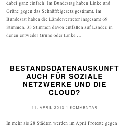
dabei ganz einfach. Im Bundestag haben Linke und
Grüne gegen das Schnüffelgesetz gestimmt. Im
Bundesrat haben die Ländervertreter insgesamt 69
Stimmen. 33 Stimmen davon entfallen auf Länder, in
BESTANDSDATEN
denen entweder Grüne oder Linke
…
WIR
KÖNNEN
DAS
BESTANDSDATENAUSKUNFT
GESETZ
AUCH FÜR SOZIALE
STOPPEN!
NETZWERKE UND DIE
WEITERLESEN
CLOUD?
VERÖFFENTLICHT
ZU
11. APRIL 2013
1 KOMMENTAR
AM
BESTANDSDA
AUCH
In mehr als 28 Städten werden im April Proteste gegen
FÜR