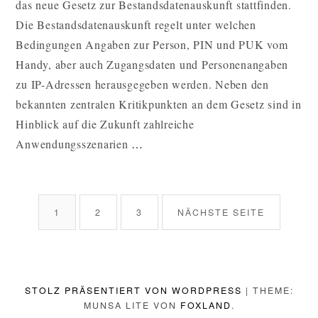
das neue Gesetz zur Bestandsdatenauskunft stattfinden.
SOZIALE
NETZWERKE
Die Bestandsdatenauskunft regelt unter welchen
UND
Bedingungen Angaben zur Person, PIN und PUK vom
DIE
Handy, aber auch Zugangsdaten und Personenangaben
CLOUD?
zu IP-Adressen herausgegeben werden. Neben den
bekannten zentralen Kritikpunkten an dem Gesetz sind in
Hinblick auf die Zukunft zahlreiche
BESTANDSDATENAUSKUN
Anwendungsszenarien
…
AUCH
FÜR
BEITRAGSNAVIGATION
SOZIALE
SEITE
SEITE
SEITE
1
2
3
NÄCHSTE SEITE
NETZWERKE
UND
DIE
CLOUD?
STOLZ PRÄSENTIERT VON WORDPRESS
|
THEME:
WEITERLESEN
MUNSA LITE VON
FOXLAND
.