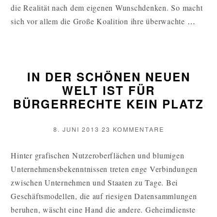
die Realität nach dem eigenen Wunschdenken. So macht
SEX,
sich vor allem die Große Koalition ihre überwachte
…
LIES
AND
CYB
IN DER SCHÖNEN NEUEN
POLI
WELT IST FÜR
WEI
BÜRGERRECHTE KEIN PLATZ
VERÖFFENTLICHT
ZU
8. JUNI 2013
23 KOMMENTARE
AM
IN
DER
Hinter grafischen Nutzeroberflächen und blumigen
SCHÖNEN
Unternehmensbekenntnissen treten enge Verbindungen
NEUEN
WELT
zwischen Unternehmen und Staaten zu Tage. Bei
IST
Geschäftsmodellen, die auf riesigen Datensammlungen
FÜR
beruhen, wäscht eine Hand die andere. Geheimdienste
BÜRGERRECH