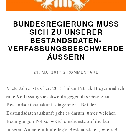
BUNDESREGIERUNG MUSS
SICH ZU UNSERER
BESTANDSDATEN-
VERFASSUNGSBESCHWERDE
ÄUSSERN
VERÖFFENTLICHT
ZU
29. MAI 2017
2 KOMMENTARE
AM
BUNDESREGIE
MUSS
Viele Jahre ist es her: 2013 haben Patrick Breyer und ich
SICH
eine Verfassungsbeschwerde gegen das Gesetz zur
ZU
UNSERER
Bestandsdatenauskunft eingereicht. Bei der
BESTANDSDAT
Bestandsdatenauskunft geht es darum, unter welchen
VERFASSUNG
Bedingungen Polizei + Geheimdienste auf die bei
ÄUSSERN
unseren Anbietern hinterlegte Bestandsdaten, wie z.B.