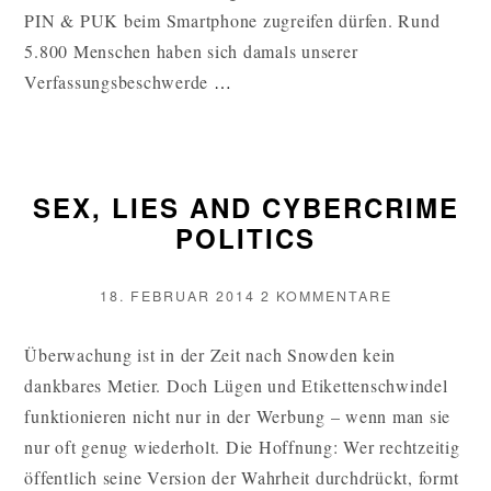
PIN & PUK beim Smartphone zugreifen dürfen. Rund
5.800 Menschen haben sich damals unserer
BUNDESREGIERUNG
Verfassungsbeschwerde
…
MUSS
SICH
ZU
SEX, LIES AND CYBERCRIME
UNSERER
POLITICS
BESTANDSDATEN-
VERFASSUNGSBESCHW
ÄUSSERN W
VERÖFFENTLICHT
ZU
18. FEBRUAR 2014
2 KOMMENTARE
AM
SEX,
EITERLESEN
LIES
Überwachung ist in der Zeit nach Snowden kein
AND
dankbares Metier. Doch Lügen und Etikettenschwindel
CYBERCRIM
POLITICS
funktionieren nicht nur in der Werbung – wenn man sie
nur oft genug wiederholt. Die Hoffnung: Wer rechtzeitig
öffentlich seine Version der Wahrheit durchdrückt, formt