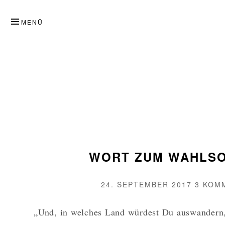
ZUM
INHALT
MENÜ
SPRINGEN
WORT ZUM WAHLS
VERÖFFENTLICHT
24. SEPTEMBER 2017
3 KOM
AM
„Und, in welches Land würdest Du auswandern