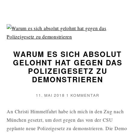
SPITZE
DES
EISBERGS
WEITERLESEN
WARUM ES SICH ABSOLUT
GELOHNT HAT GEGEN DAS
POLIZEIGESETZ ZU
DEMONSTRIEREN
VERÖFFENTLICHT
ZU
11. MAI 2018
1 KOMMENTAR
AM
WARUM
ES
An Christi Himmelfahrt habe ich mich in den Zug nach
SICH
München gesetzt, um dort gegen das von der CSU
ABSOLUT
GELOHNT
geplante neue Polizeigesetz zu demonstrieren. Die Demo
HAT