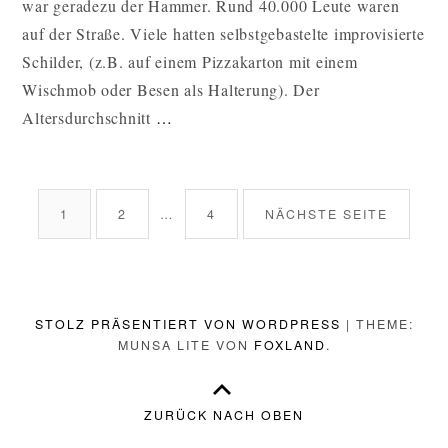
war geradezu der Hammer. Rund 40.000 Leute waren
GEGEN
auf der Straße. Viele hatten selbstgebastelte improvisierte
DAS
POLIZEIGESET
Schilder, (z.B. auf einem Pizzakarton mit einem
ZU
Wischmob oder Besen als Halterung). Der
DEMONSTRIER
WARUM
Altersdurchschnitt
…
ES
SICH
BEITRAGSNAVIGATION
ABSOLUT
SEITE
SEITE
SEITE
1
2
…
4
NÄCHSTE SEITE
GELOHNT
HAT
GEGEN
DAS
STOLZ PRÄSENTIERT VON WORDPRESS
|
THEME:
POLIZEIGESETZ
MUNSA LITE VON
FOXLAND
.
ZU
DEMONSTRIEREN
ZURÜCK NACH OBEN
WEITERLESEN