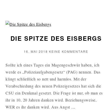
DIE SPITZE DES EISBERGS
VERÖFFENTLICHT
ZU
16. MAI 2018
KEINE KOMMENTARE
AM
DIE
SPITZE
Sollte ich eines Tages ein Magengeschwür haben, ich
DES
werde es „Polizeiaufgabengesetz“ (PAG) nennen. Das
EISBERGS
klingt schließlich so nett und harmlos. Mit der
Verabschiedung des neuen Polizeigesetzes hat sich die
CSU ein Denkmal gesetzt. Die Frage ist nur, ob man es
ihr in 10, 20 Jahren danken wird. Beziehungsweise,
DIE
WER es ihr danken wird. Aus Angst
…