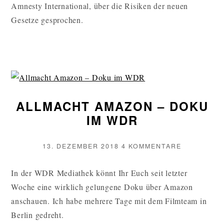
ABSCHIED
Amnesty International, über die Risiken der neuen
VON
Gesetze gesprochen.
DER
RECHTSSICH
ALLMACHT AMAZON – DOKU
IM WDR
VERÖFFENTLICHT
ZU
13. DEZEMBER 2018
4 KOMMENTARE
AM
ALLMACHT
AMAZON
In der WDR Mediathek könnt Ihr Euch seit letzter
–
Woche eine wirklich gelungene Doku über Amazon
DOKU
IM
anschauen. Ich habe mehrere Tage mit dem Filmteam in
WDR
Berlin gedreht.