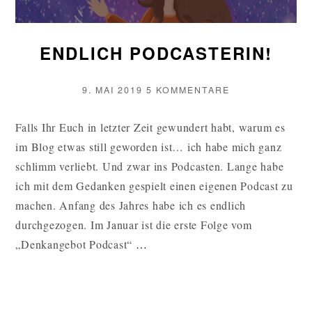
ENDLICH PODCASTERIN!
VERÖFFENTLICHT
ZU
9. MAI 2019
5 KOMMENTARE
AM
ENDLICH
PODCASTERIN!
Falls Ihr Euch in letzter Zeit gewundert habt, warum es
im Blog etwas still geworden ist… ich habe mich ganz
schlimm verliebt. Und zwar ins Podcasten. Lange habe
ich mit dem Gedanken gespielt einen eigenen Podcast zu
machen. Anfang des Jahres habe ich es endlich
durchgezogen. Im Januar ist die erste Folge vom
ENDLICH
„Denkangebot Podcast“
…
PODCASTERIN!
WEITERLESEN